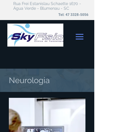
Rua Frei Estanislau Schaette 1670 -
Água Verde - Blumenau - SC
Tel:
47 3328-5056
Neurologia