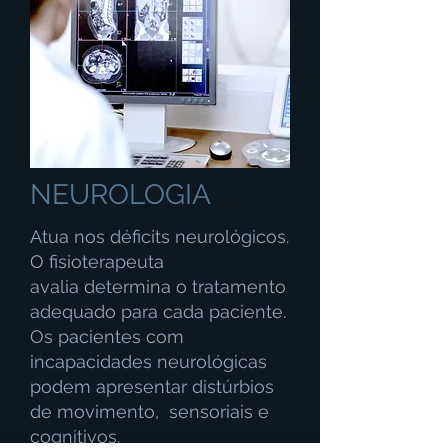
NEUROLOGIA
Atua nos déficits neurológicos.
O fisioterapeuta
avalia determina o tratamento
adequado para cada paciente.
Os pacientes com
incapacidades neurológicas
podem apresentar distúrbios
de movimento, sensoriais e
cognitivos.